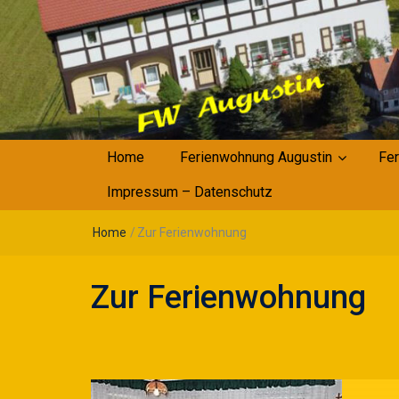
Home
Ferienwohnung Augustin
Fer
Impressum – Datenschutz
Home
/
Zur Ferienwohnung
Zur Ferienwohnung